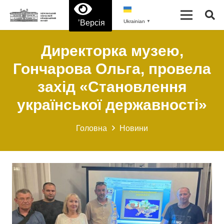
’Версія
Ukrainian
▼
Директорка музею,
Гончарова Ольга, провела
захід «Становлення
української державності»
Головна
Новини