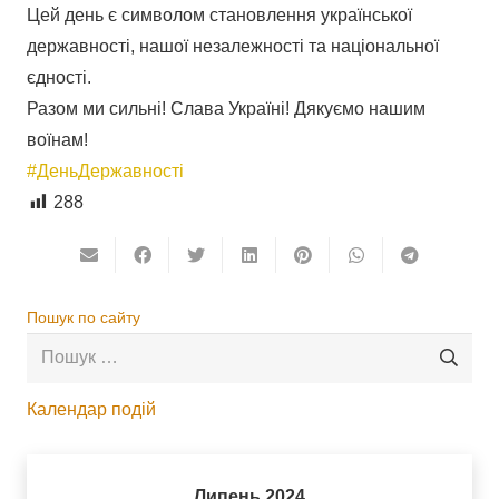
Цей день є символом становлення української
державності, нашої незалежності та національної
єдності.
Разом ми сильні! Слава Україні! Дякуємо нашим
воїнам!
#ДеньДержавності
288
Пошук по сайту
Пошук:
Календар подій
 az
mostbet
mostbet az
mostbet az
Липень 2024