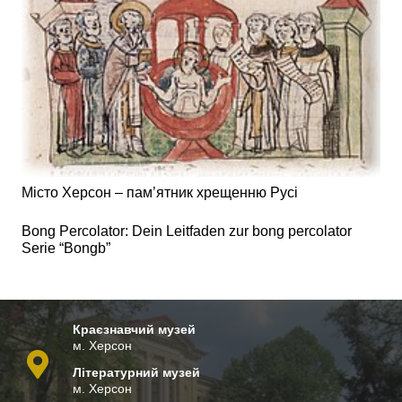
Місто Херсон – пам’ятник хрещенню Русі
Bong Percolator: Dein Leitfaden zur bong percolator
Serie “Bongb”
Краєзнавчий музей
м. Херсон
Літературний музей
м. Херсон