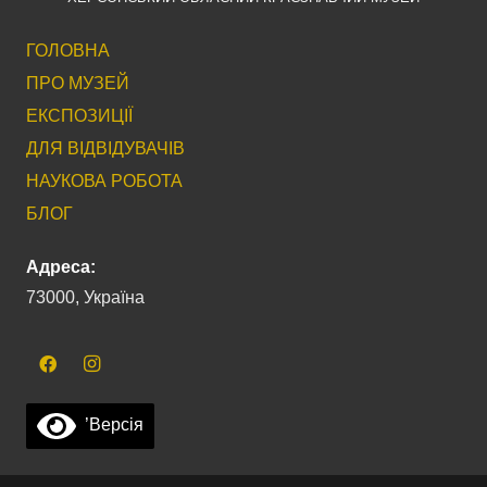
ГОЛОВНА
ПРО МУЗЕЙ
ЕКСПОЗИЦІЇ
ДЛЯ ВІДВІДУВАЧІВ
НАУКОВА РОБОТА
БЛОГ
Адреса:
73000, Україна
’Версія