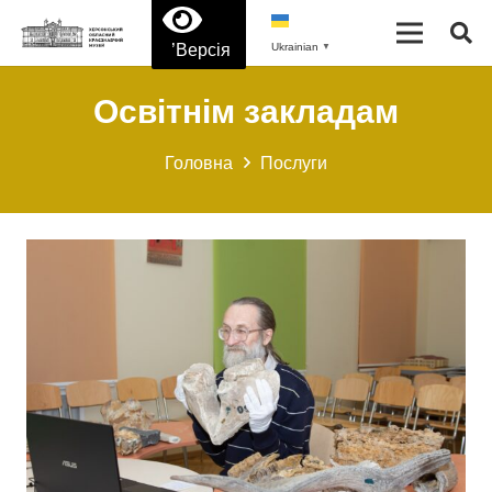
’Версія
Ukrainian
▼
Освітнім закладам
Головна
Послуги