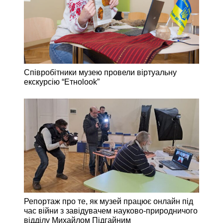
Співробітники музею провели віртуальну
екскурсію “Етноlook”
Репортаж про те, як музей працює онлайн під
час війни з завідувачем науково-природничого
відділу Михайлом Підгайним