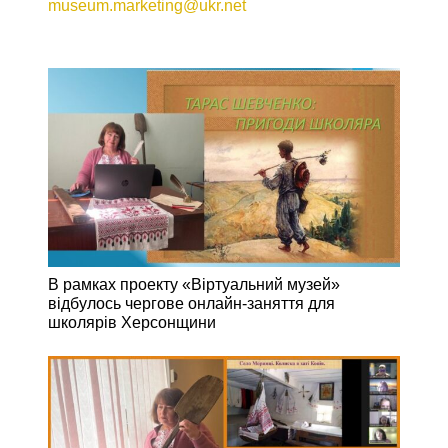
bet
mostbet az
museum.marketing@ukr.net
mostbet az
В рамках проекту «Віртуальний музей»
відбулось чергове онлайн-заняття для
школярів Херсонщини