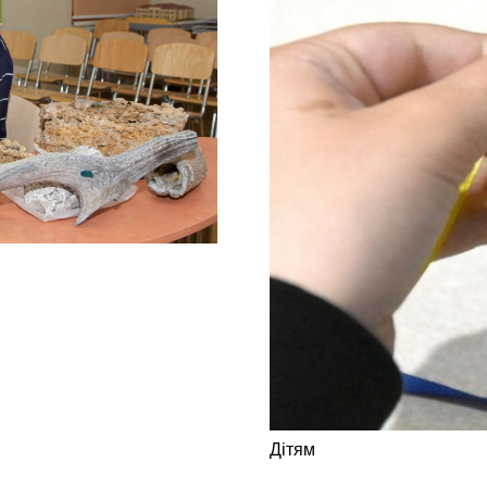
Дітям