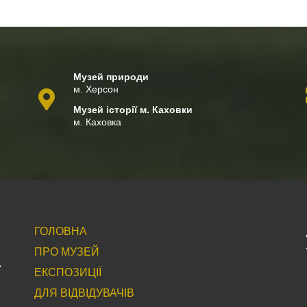
Музей природи
м. Херсон
Музей історії м. Каховки
м. Каховка
ГОЛОВНА
ПРО МУЗЕЙ
ЕКСПОЗИЦІЇ
ДЛЯ ВІДВІДУВАЧІВ