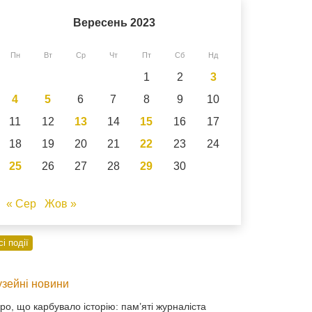
Вересень 2023
Пн
Вт
Ср
Чт
Пт
Сб
Нд
1
2
3
4
5
6
7
8
9
10
11
12
13
14
15
16
17
18
19
20
21
22
23
24
25
26
27
28
29
30
« Сер
Жов »
сі події
зейні новини
ро, що карбувало історію: пам’яті журналіста