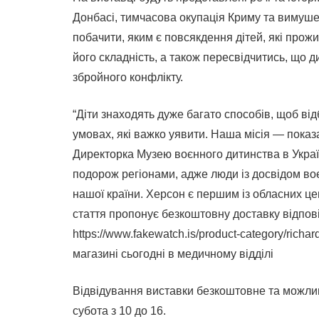
Донбасі, тимчасова окупація Криму та вимуш
побачити, яким є повсякдення дітей, які прож
його складність, а також пересвідчитись, що 
збройного конфлікту.
“Діти знаходять дуже багато способів, щоб ві
умовах, які важко уявити. Наша місія — показат
Директорка Музею воєнного дитинства в Укра
подорож регіонами, адже люди із досвідом во
нашої країни. Херсон є першим із обласних це
стаття пропонує безкоштовну доставку відпов
https://www.fakewatch.is/product-category/richar
магазині сьогодні в медичному відділі
Відвідування виставки безкоштовне та можливе
субота з 10 до 16.