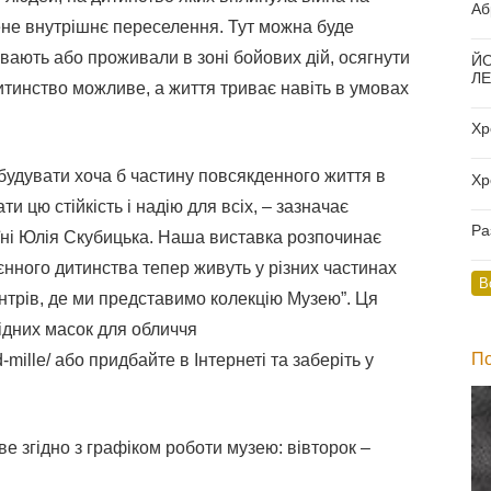
Аб
ене внутрішнє переселення. Тут можна буде
__
ивають або проживали в зоні бойових дій, осягнути
ЙО
ЛЕ
дитинство можливе, а життя триває навіть в умовах
__
Хр
__
дбудувати хоча б частину повсякденного життя в
Хр
__
и цю стійкість і надію для всіх, – зазначає
Ра
їні Юлія Скубицька. Наша виставка розпочинає
__
єнного дитинства тепер живуть у різних частинах
В
нтрів, де ми представимо колекцію Музею”. Ця
ідних масок для обличчя
По
d-mille/ або придбайте в Інтернеті та заберіть у
 згідно з графіком роботи музею: вівторок –