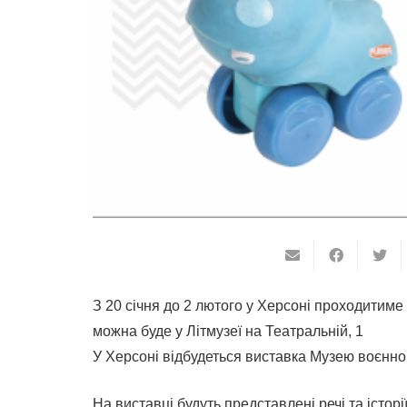
З 20 січня до 2 лютого у Херсоні проходитиме
можна буде у Літмузеї на Театральній, 1
У Херсоні відбудеться виставка Музею воєнно
tbet
mostbet az
На виставці будуть представлені речі та істор
mostbet
mostbet az
mostbet az