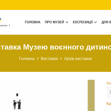
ГОЛОВНА
ПРО МУЗЕЙ
ЕКСПОЗИЦІЇ
ДЛЯ В
rainian
▼
тавка Музею воєнного дитин
Головна
Виставки
Архів виставок
По
По
Ка