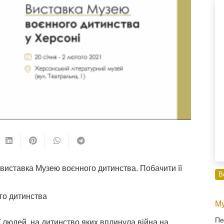
 виставка Музею воєнного дитинства. Побачити її
В
го дитинства
Му
Пе
ії людей, на дитинство яких вплинула війна на