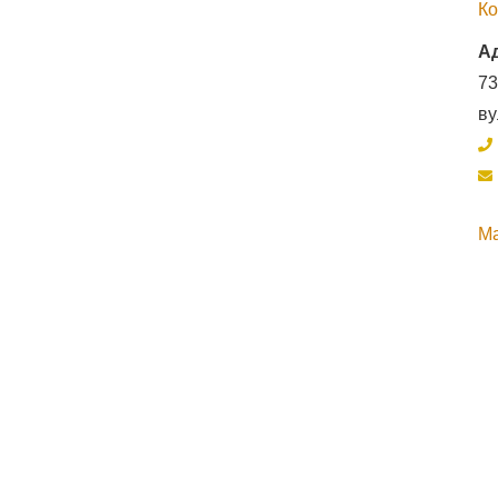
Ко
А
73
ву
М