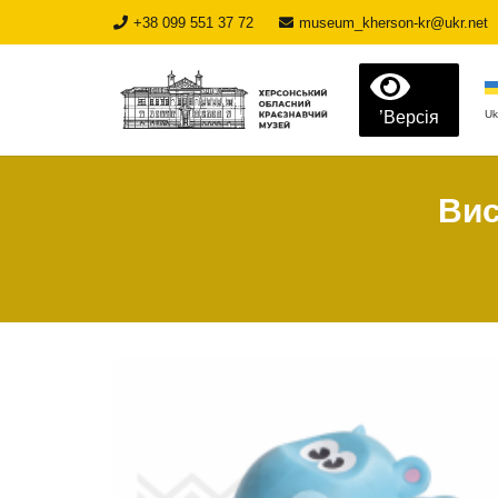
+38 099 551 37 72
museum_kherson-kr@ukr.net
’Версія
Uk
Вис