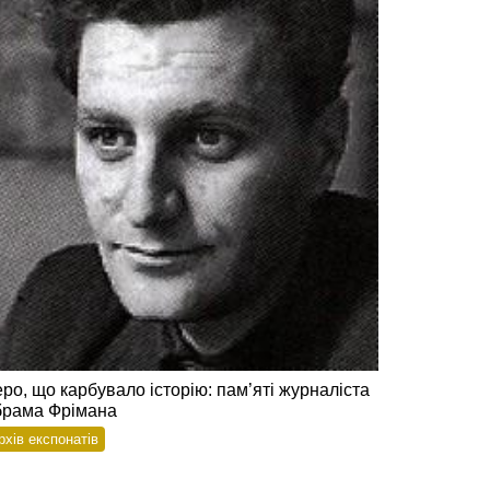
ро, що карбувало історію: пам’яті журналіста
рама Фрімана
рхів експонатів