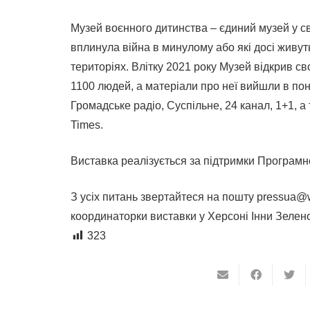
Музей воєнного дитинства – єдиний музей у св
вплинула війна в минулому або які досі живут
територіях. Влітку 2021 року Музей відкрив св
1100 людей, а матеріали про неї вийшли в по
Громадське радіо, Суспільне, 24 канал, 1+1, а
Times.
Виставка реалізується за підтримки Програмно
З усіх питань звертайтеся на пошту pressua@w
координаторки виставки у Херсоні Інни Зелено
323