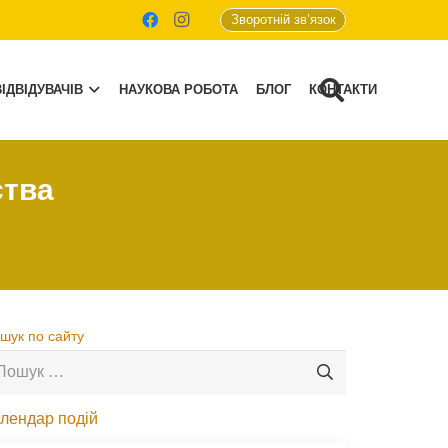
Зворотній зв’язок
ІДВІДУВАЧІВ
НАУКОВА РОБОТА
БЛОГ
КОНТАКТИ
ства
шук по сайту
шук:
лендар подій