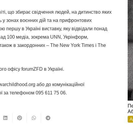
іті, що збирає свідчення людей, на дитинство яких
ь у зонах воєнних дій та на прифронтових
ою першу в Україні виставку, яку відвідали понад
над 100 медіа, зокрема UNN, Укрінформ,
 також в закордонних – The New York Times і The
го офісу forumZFD в Україні.
archildhood.org або до комунікаційної
ї за телефоном 095 611 75 06.
Пе
Аб
А