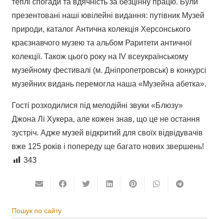
теплі спогади та вдячність за безцінну працю. Були
презентовані наші ювілейні видання: путівник Музей
природи, каталог Антична колекція Херсонського
краєзнавчого музею та альбом Раритети античної
колекції. Також цього року на IV всеукраїнському
музейному фестивалі (м. Дніпропетровськ) в конкурсі
музейних видань перемогла наша «Музейна абетка».
Гості розходилися під мелодійні звуки «Блюзу»
Джона Лі Хукера, але кожен знав, що це не остання
зустріч. Адже музей відкритий для своїх відвідувачів
вже 125 років і попереду ще багато нових звершень!
343
Пошук по сайту