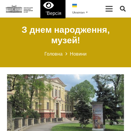
’Версія
Ukrainian
▼
З днем народження,
музей!
Головна
Новини