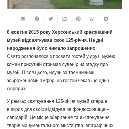
8 жовтня 2015 року Херсонський краєзнавчий
музей відсвяткував своє 125-річчя. На дні
народження було чимало запрошених.
Свято розпочалося з посвяти гостей у друзі музею і
кожен присутній отримав сувенір на згадку про
музей. Після цього, йдучи за таємничими
зображеннями амфор, на гостей чекав ще один
сюрприз.
tbet
У рамках святкування 125-річчя музей вперше
mostbet az
mostbet az
відкрив для своїх відвідувачів фондосховище –
лапідарій. Це місце зберігання та експонування
творів монументального мистецтва, епіграфічних