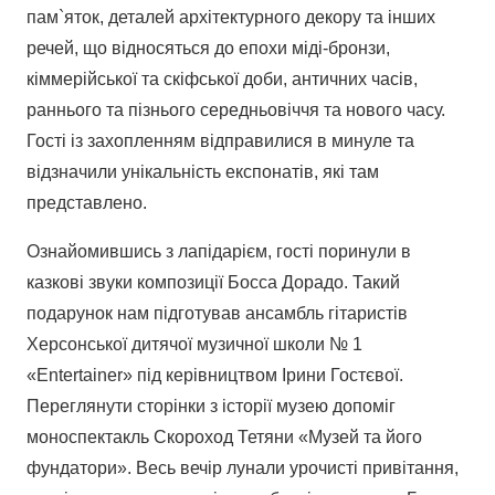
пам`яток, деталей архітектурного декору та інших
речей, що відносяться до епохи міді-бронзи,
кіммерійської та скіфської доби, античних часів,
раннього та пізнього середньовіччя та нового часу.
Гості із захопленням відправилися в минуле та
відзначили унікальність експонатів, які там
представлено.
Ознайомившись з лапідарієм, гості поринули в
казкові звуки композиції Босса Дорадо. Такий
подарунок нам підготував ансамбль гітаристів
Херсонської дитячої музичної школи № 1
«Entertainer» під керівництвом Ірини Гостєвої.
Переглянути сторінки з історії музею допоміг
моноспектакль Скороход Тетяни «Музей та його
фундатори». Весь вечір лунали урочисті привітання,