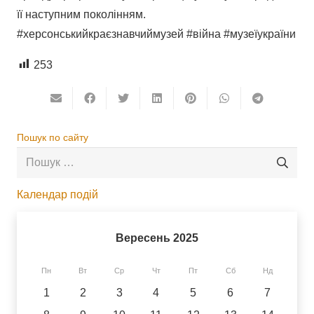
її наступним поколінням.
#херсонськийкраєзнавчиймузей #війна #музеїукраїни
253
Пошук по сайту
Пошук:
Календар подій
Вересень 2025
Пн
Вт
Ср
Чт
Пт
Сб
Нд
1
2
3
4
5
6
7