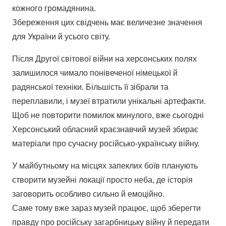
кожного громадянина.
Збереження цих свідчень має величезне значення
для України й усього світу.
Після Другої світової війни на херсонських полях
залишилося чимало понівеченої німецької й
радянської техніки. Більшість її зібрали та
переплавили, і музеї втратили унікальні артефакти.
Щоб не повторити помилок минулого, вже сьогодні
Херсонський обласний краєзнавчий музей збирає
матеріали про сучасну російсько-українську війну.
У майбутньому на місцях запеклих боїв планують
створити музейні локації просто неба, де історія
заговорить особливо сильно й емоційно.
Саме тому вже зараз музей працює, щоб зберегти
правду про російську загарбницьку війну й передати