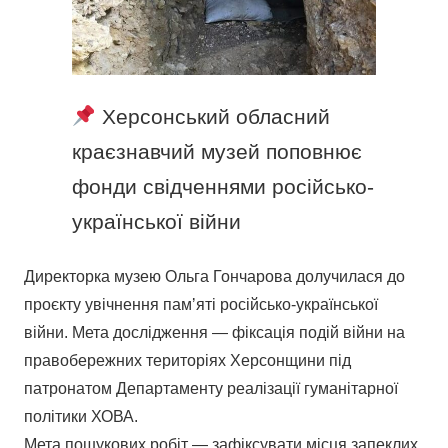
Херсонський обласний
краєзнавчий музей поповнює
фонди свідченнями російсько-
української війни
Директорка музею Ольга Гончарова долучилася до
проєкту увічнення памʼяті російсько-української
війни. Мета дослідження — фіксація подій війни на
правобережних територіях Херсонщини під
патронатом Департаменту реалізації гуманітарної
політики ХОВА.
Мета пошукових робіт — зафіксувати місця запеклих