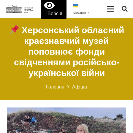
’Версія
Ukrainian
▼
Херсонський обласний
краєзнавчий музей
поповнює фонди
свідченнями російсько-
української війни
Головна
Афіша