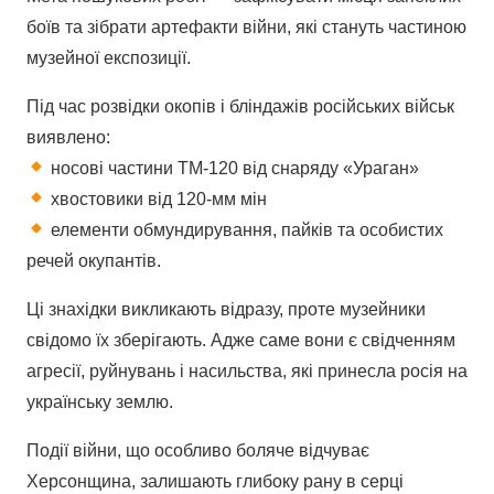
боїв та зібрати артефакти війни, які стануть частиною
музейної експозиції.
ostbet az
Під час розвідки окопів і бліндажів російських військ
mostbet az
виявлено:
носові частини ТМ-120 від снаряду «Ураган»
хвостовики від 120-мм мін
елементи обмундирування, пайків та особистих
речей окупантів.
Ці знахідки викликають відразу, проте музейники
свідомо їх зберігають. Адже саме вони є свідченням
агресії, руйнувань і насильства, які принесла росія на
українську землю.
Події війни, що особливо боляче відчуває
Херсонщина, залишають глибоку рану в серці