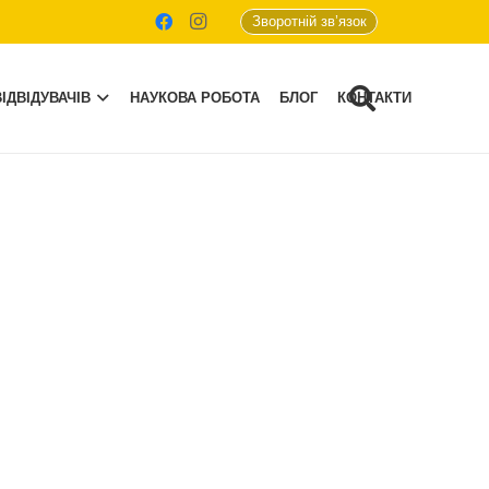
Зворотній зв’язок
ІДВІДУВАЧІВ
НАУКОВА РОБОТА
БЛОГ
КОНТАКТИ