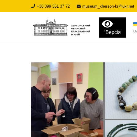
+38 099 551 37 72
museum_kherson-kr@ukr.net
’Версія
Uk