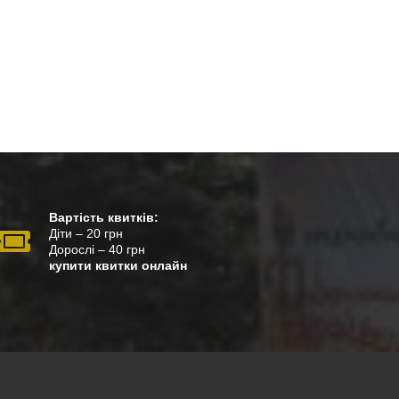
Вартість квитків:
Діти – 20 грн
Дорослі – 40 грн
купити квитки онлайн