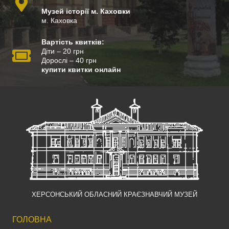
Музей історії м. Каховки
м. Каховка
Вартість квитків:
Діти – 20 грн
Дорослі – 40 грн
купити квитки онлайн
ХЕРСОНСЬКИЙ ОБЛАСНИЙ КРАЄЗНАВЧИЙ МУЗЕЙ
ГОЛОВНА