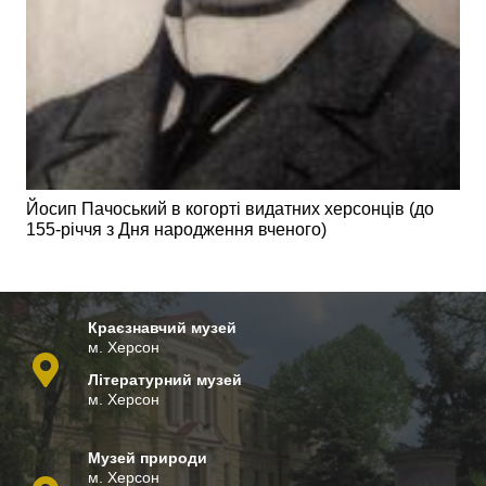
Йосип Пачоський в когорті видатних херсонців (до
155-річчя з Дня народження вченого)
Краєзнавчий музей
м. Херсон
Літературний музей
м. Херсон
bet az
mostbet
mostbet az
mostbet az
Музей природи
м. Херсон