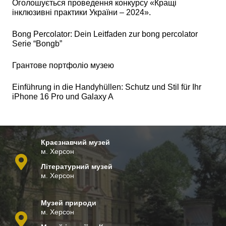
Оголошується проведення конкурсу «Кращі
інклюзивні практики України – 2024».
Bong Percolator: Dein Leitfaden zur bong percolator
Serie “Bongb”
Грантове портфоліо музею
Einführung in die Handyhüllen: Schutz und Stil für Ihr
iPhone 16 Pro und Galaxy A
Краєзнавчий музей
м. Херсон
Літературний музей
м. Херсон
 az
mostbet
mostbet az
mostbet az
Музей природи
м. Херсон