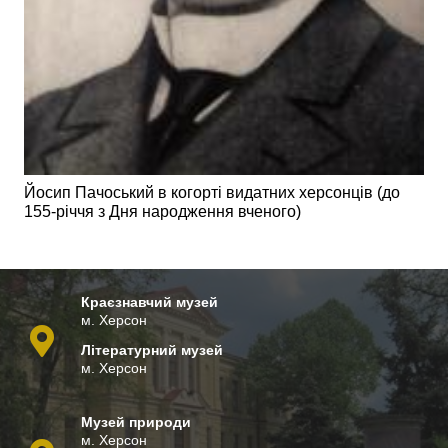
Йосип Пачоський в когорті видатних херсонців (до
155-річчя з Дня народження вченого)
Краєзнавчий музей
м. Херсон
Літературний музей
м. Херсон
ostbet
mostbet az
mostbet az
Музей природи
м. Херсон